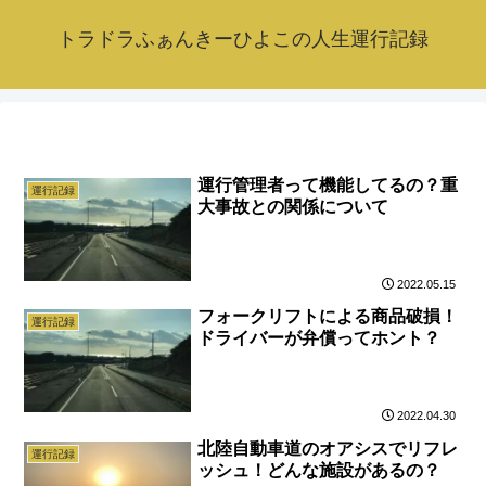
トラドラふぁんきーひよこの人生運行記録
運行管理者って機能してるの？重
運行記録
大事故との関係について
2022.05.15
フォークリフトによる商品破損！
運行記録
ドライバーが弁償ってホント？
2022.04.30
北陸自動車道のオアシスでリフレ
運行記録
ッシュ！どんな施設があるの？