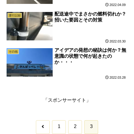
2022.04.09
配送途中でまさかの燃料切れか？
運行記録
招いた要因とその対策
2022.03.30
アイデアの発想の秘訣は何か？無
その他
意識の状態で何が起きたの
か・・・
2022.03.28
「スポンサーサイト」
前
1
2
3