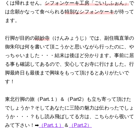
くは帰れません。
シフォンケーキ工房「ごいしふぉん」
で
は念願かなって食べられる
特別なシフォンケーキ
が待って
ます。
行脚が目的の
顕妙寺
（けんみょうじ）では、副住職直筆の
御朱印は何を書いて頂こうかと思いながら行ったのに、や
っちゃいました・・・結末は後ほど分かります。事前に居
る事も確認してあるので、安心してお寺に行けました。行
脚最終日も最後まで興味をもって頂けるとありがたいで
す！
東北行脚の旅（Part.１）＆（Part2）も立ち寄って頂けた
でしょうか？そしてあなたに三陸の魅力は伝わったでしょ
うか・・・？もし読み飛ばしてる方は、こちらから覗いて
みて下さい！➡
（Part.１）
＆
（Part.2）