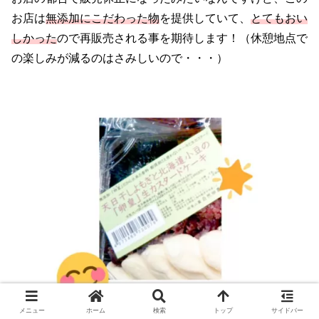
お店は
無添加にこだわった物
を提供していて、
とてもおい
しかった
ので再販売される事を期待します！（休憩地点で
の楽しみが減るのはさみしいので・・・）
メニュー
ホーム
検索
トップ
サイドバー