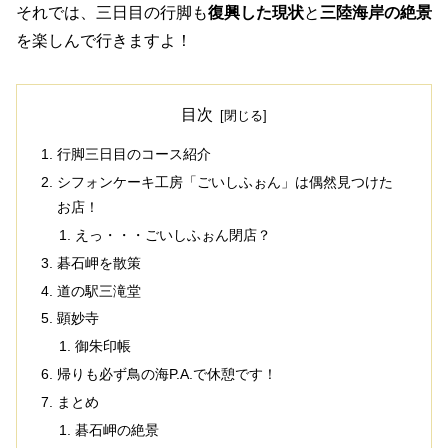
それでは、三日目の行脚も
復興した現状
と
三陸海岸の絶景
を楽しんで行きますよ！
目次
行脚三日目のコース紹介
シフォンケーキ工房「ごいしふぉん」は偶然見つけた
お店！
えっ・・・ごいしふぉん閉店？
碁石岬を散策
道の駅三滝堂
顕妙寺
御朱印帳
帰りも必ず鳥の海P.A.で休憩です！
まとめ
碁石岬の絶景