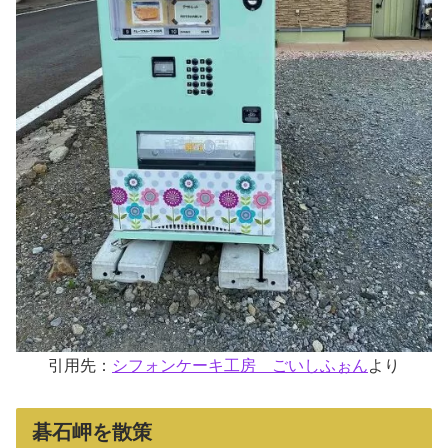
引用先：
シフォンケーキ工房 ごいしふぉん
より
碁石岬を散策