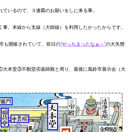
れているので、３連覇のお願いをしに来る事。
く事。本線から支線（大師線）を利用したかったからです。
鈴市も開催されていて、前日の
”やっちまったなぁ～”
の大失態
②大本堂③不動堂④薬師殿と周り、最後に風鈴市展示会（大