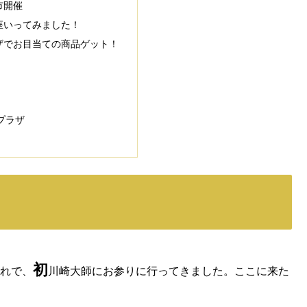
市開催
座いってみました！
ザでお目当ての商品ゲット！
プラザ
初
れで、
川崎大師にお参りに行ってきました。ここに来た