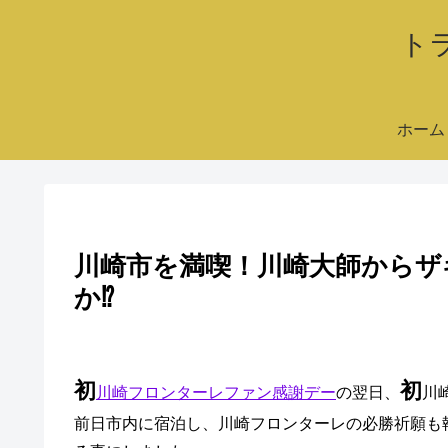
ト
ホーム
川崎市を満喫！川崎大師からザ
か⁉
初
初
川崎フロンターレファン感謝デー
の翌日、
川
前日市内に宿泊し、川崎フロンターレの必勝祈願も