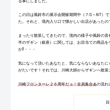
る事にしました。
この日は風鈴市の展示会開催期間中（７/1～8/7
た。それと、境内入り口で懐かしい出店があったの
まったり散策してきたので、境内の様子や風鈴の音
半のザギン（銀座）に関しては、お目当ての商品を
か⁉・・・
気になって頂いたあなたと、気にならないあなたに
がたいです！それでは、川崎大師からザギンへ散策
川崎フロンターレ２６周年だョ！全員集合♨
の流れ
目